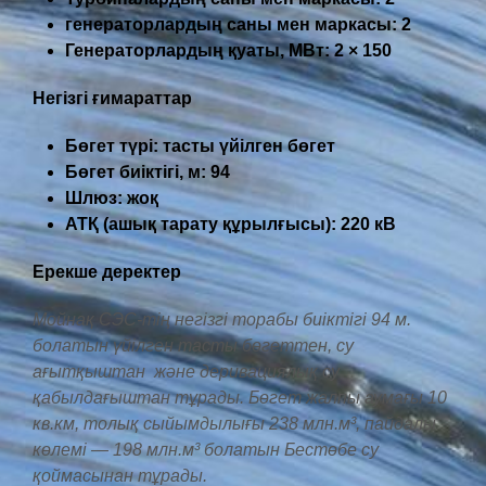
генераторлардың саны мен
марка
сы
: 2
Г
енератор
лардың қуаты
, МВт: 2 × 150
Негізгі ғимараттар
Бөгет түрі: тасты үйілген бөгет
Бөгет биіктігі
, м: 94
Шлюз:
жоқ
АТҚ
(
ашық тарату құрылғысы
): 220 кВ
Ерекше деректер
Мойнақ СЭС-тің негізгі торабы биіктігі 94 м.
болатын үйілген тасты бөгеттен, су
ағытқыштан және деривациялық су
қабылдағыштан тұрады. Бөгет жалпы аумағы 10
кв.км, толық сыйымдылығы 238 млн.м³, пайдалы
көлемі — 198 млн.м³ болатын Бестөбе су
қоймасынан тұрады.