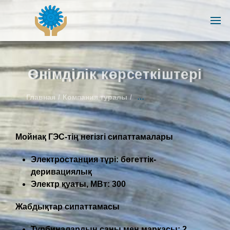
Өнімділік көрсеткіштері
Главная
Компания туралы
Өнімділік көрсеткіштері
Мойна
қ
ГЭС
-тің негізгі сипаттамалары
Электростанция түрі
:
бөгеттік
-
дериваци
ялық
Элект
р қуаты
, МВт: 300
Жабдықтар сипаттамасы
Турбиналардың саны мен маркасы
: 2