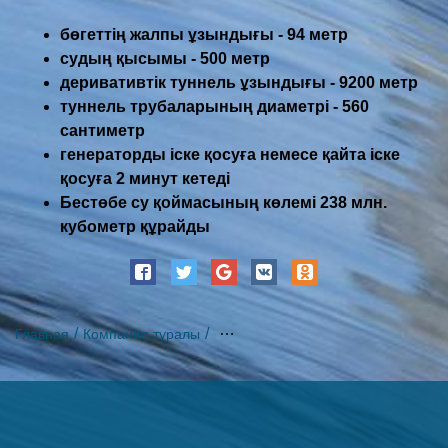
бөгеттің жалпы ұзындығы -
94 метр
судың қысымы -
500 метр
деривативтік туннель ұзындығы -
9200 метр
туннель трубаларының диаметрі -
560
сантиметр
генератор
ды іске қосуға немесе қайта іске
қосуға 2 минут кетеді
Бестөбе су қоймасының көлемі
238 млн.
кубометр
құрайды
Главная
Компания туралы
Өнімділік көрсеткіштері