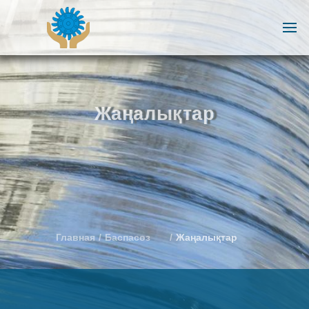
Жаңалықтар
Главная
Баспасөз
Жаңалықтар