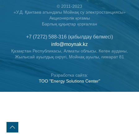
© 2011-2023
«У.Д. Қантаев атындағы Мойнақ су электростанциясы»
Акционерлiк қоғамы
Барлық құқықтар қорғалған
+7 (7272) 588-316 (қабылдау бөлмесі)
info@moynak.kz
Қазақстан Республикасы, Алматы облысы, Кеген ауданы,
Жылысай ауылдық округі, Мойнақ ауылы, ғимарат 81
Разработка сайта:
ТОО "Energy Solutions Center"